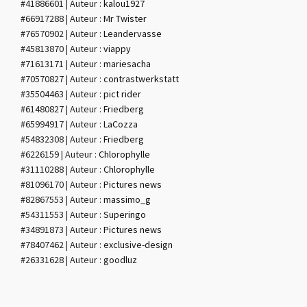
#41886601 | Auteur :
kalou1927
#66917288 | Auteur :
Mr Twister
#76570902 | Auteur :
Leandervasse
#45813870 | Auteur :
viappy
#71613171 | Auteur :
mariesacha
#70570827 | Auteur :
contrastwerkstatt
#35504463 | Auteur :
pict rider
#61480827 | Auteur :
Friedberg
#65994917 | Auteur :
LaCozza
#54832308 | Auteur :
Friedberg
#6226159 | Auteur :
Chlorophylle
#31110288 | Auteur :
Chlorophylle
#81096170 | Auteur :
Pictures news
#82867553 | Auteur :
massimo_g
#54311553 | Auteur :
Superingo
#34891873 | Auteur :
Pictures news
#78407462 | Auteur :
exclusive-design
#26331628 | Auteur :
goodluz